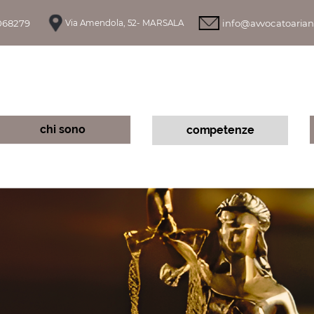
068279
info@avvocatoarian
Via Amendola, 52- MARSALA
chi sono
competenze